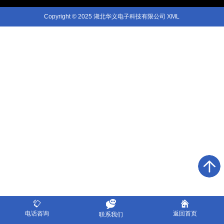
Copyright © 2025 湖北华义电子科技有限公司
XML
电话咨询
返回首页
联系我们